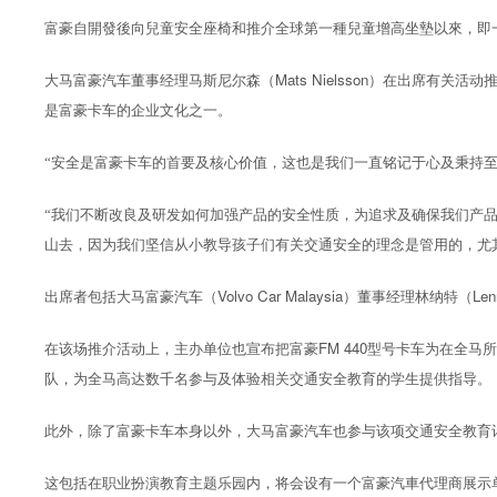
富豪自開發後向兒童安全座椅和推介全球第一種兒童增高坐墊以來，即
Mats Nielsson
大马富豪汽车董事经理马斯尼尔森
（
）在出席有关活动推
是富豪卡车的企业文化之一。
“安全是富豪卡车的首要及核心价值，这也是我们一直铭记于心及秉持
“我们不断改良及研发如何加强产品的安全性质，为追求及确保我们产
山去，因为我们坚信从小教导孩子们有关交通安全的理念是管用的，尤
Volvo Car Malaysia
Len
出席者包括大马富豪汽车（
）董事经理林纳特（
FM 440
在该场推介活动上，主办单位也宣布把富豪
型号卡车为在全马所
队，为全马高达数千名参与及体验相关交通安全教育的学生提供指导。
此外，除了富豪卡车本身以外，大马富豪汽车也参与该项交通安全教育
这包括在职业扮演教育主题乐园内，将会设有一个富豪汽車代理商展示