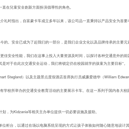
一直在兒童安全創新方面扮演倡導性的角色。
介礼时指出，自富豪卡车成立多年以来，该公司品一直秉持以产品安全为首要考
至今的。安全已成为了起我们的一部分，是我们企业文化以及品牌传承的主要元
品更佳安全性能，我们在这事上投入大量资源及时间，以探讨各种交通意外的前
其是对于在此次交通安全运动，我们将锁定仍在校园就学的孩童为主要目标”。
nart Stegland
William Edwar
）以及主题景点度假酒店首席执行员威廉爱德华
（
有学校所举办的交通安全教育活动的主要展示卡车。在这一系列于国内各大校
Kidzania
计划，为
等相关主办单位提供一切必要设施及援助。
单位柜台，以通过在场以电脑系统呈现的方式让孩子体验如何随心随意地设计