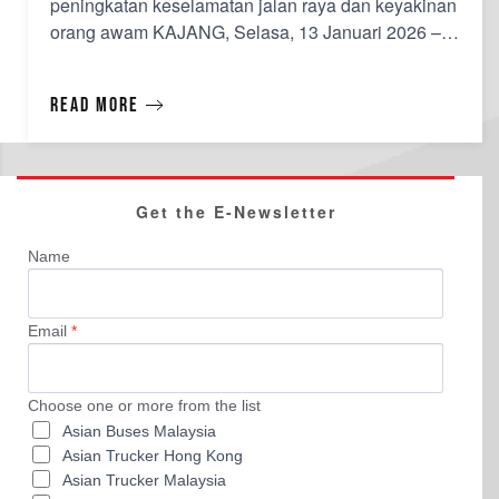
peningkatan keselamatan jalan raya dan keyakinan
orang awam KAJANG, Selasa, 13 Januari 2026 –
PUSPAKOM Sdn Bhd (“PUSPAKOM”) dan Institut
Penyelidikan Keselamatan Jalan Raya Malaysia
Read more
(MIROS) hari ini melaksanakan Program Bersama
PUSPAKOM–MIROS sebagai platform strate…
Get the E-Newsletter
Name
Email
*
Choose one or more from the list
Asian Buses Malaysia
Asian Trucker Hong Kong
Asian Trucker Malaysia