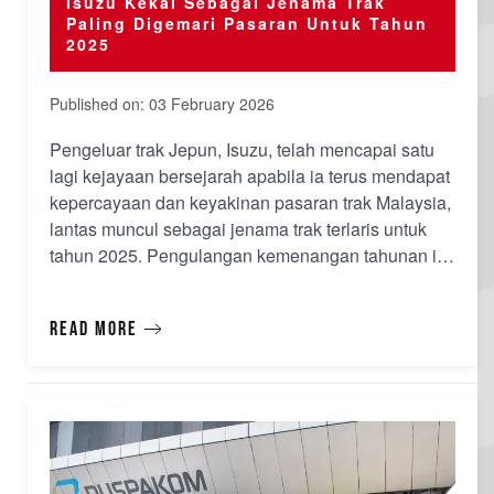
Isuzu Kekal Sebagai Jenama Trak
Paling Digemari Pasaran Untuk Tahun
2025
Published on: 03 February 2026
Pengeluar trak Jepun, Isuzu, telah mencapai satu
lagi kejayaan bersejarah apabila ia terus mendapat
kepercayaan dan keyakinan pasaran trak Malaysia,
lantas muncul sebagai jenama trak terlaris untuk
tahun 2025. Pengulangan kemenangan tahunan ini
dicapai di sebalik inisiatif strategik dalam inovasi
produk baharu, teknologi hijau dan pendekatan
Read more
yang mementingkan pelanggan. Dengan lebih
6,880 uni…