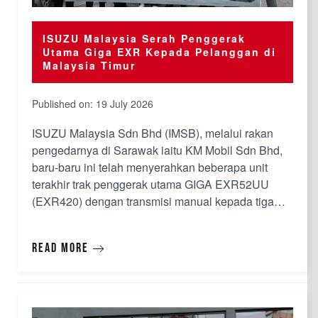
ISUZU Malaysia Serah Penggerak
Utama Giga EXR Kepada Pelanggan di
Malaysia Timur
Published on: 19 July 2026
ISUZU Malaysia Sdn Bhd (IMSB), melalui rakan
pengedarnya di Sarawak iaitu KM Mobil Sdn Bhd,
baru-baru ini telah menyerahkan beberapa unit
terakhir trak penggerak utama GIGA EXR52UU
(EXR420) dengan transmisi manual kepada tiga
pelanggan. Pelanggan-pelanggan tersebut ialah
Bintulu Container Services Sdn Bhd yang
Read more
menerima satu unit, Perfect Drive Logistics Sdn Bhd
yang menerima satu unit, dan Relia…