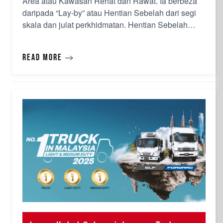
Area atau Kawasan Rehat dan Rawat. Ia berbeza
daripada “Lay-by” atau Hentian Sebelah dari segi
skala dan julat perkhidmatan. Hentian Sebelah
menyediakan kemudahan asas seperti parkir dan
tandas, manakala R&R ialah hab menyeluruh yang
Read more
diwajibkan menyediakan stesen minyak, medan
selera dengan pelbagai p…