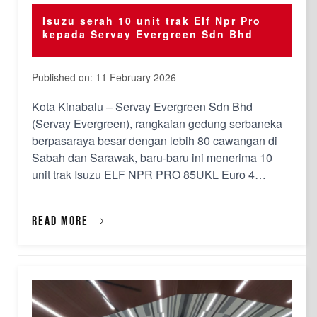
Isuzu serah 10 unit trak Elf Npr Pro
kepada Servay Evergreen Sdn Bhd
Published on: 11 February 2026
Kota Kinabalu – Servay Evergreen Sdn Bhd
(Servay Evergreen), rangkaian gedung serbaneka
berpasaraya besar dengan lebih 80 cawangan di
Sabah dan Sarawak, baru-baru ini menerima 10
unit trak Isuzu ELF NPR PRO 85UKL Euro 4
(NPR85UKL) baharu daripada WMM Ventures Sdn
Bhd, pengedar Isuzu di Malaysia Timur. Majlis
Read more
penyerahan diadakan di Pusat Pengedaran Servay
Evergreen bagi meraikan acara tersebut, me…