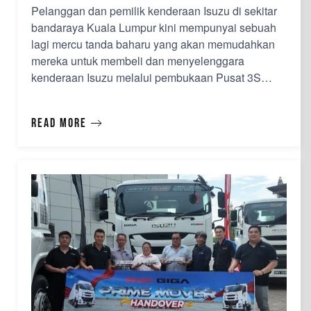
Pelanggan dan pemilik kenderaan Isuzu di sekitar
bandaraya Kuala Lumpur kini mempunyai sebuah
lagi mercu tanda baharu yang akan memudahkan
mereka untuk membeli dan menyelenggara
kenderaan Isuzu melalui pembukaan Pusat 3S
Isuzu Autoexec Corporation hari ini. Terletak di
Jalan Tun Razak yang sibuk dan berhampiran
Read more
Pusat Dagangan Dunia Kuala Lumpur, cawangan
baharu itu menawarkan lokasi yang muda…