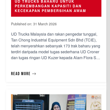
UD TRUCKS BAHARU UNTUK
PERKEMBANGAN KAPASITI DAN
KECEKAPAN PEMBERSIHAN AWAM
Published on: 31 March 2026
UD Trucks Malaysia dan rakan pengedar tunggal,
Tan Chong Industrial Equipment Sdn Bhd (TCIE),
telah menyerahkan sebanyak 173 trak baharu yang
terdiri daripada model tugas sederhana UD Croner
dan tugas ringan UD Kuzer kepada Alam Flora Sdn
Bhd (Alam Flora), sebuah syarikat konsesi yang
menguruskan perkhidmatan kutipan sisa pepejal
Read more
dan pembersihan awam untuk Wilayah
Persekutuan Kuala Lumpur dan Put…