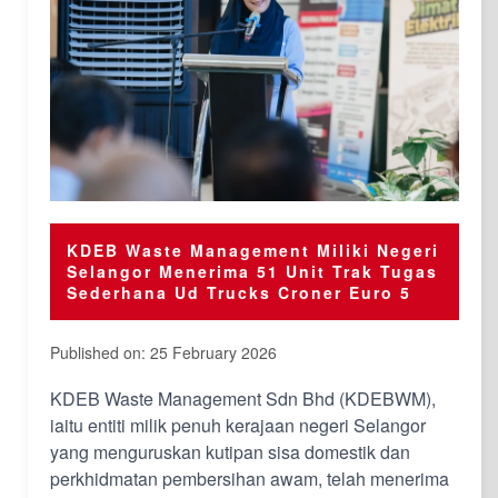
KDEB Waste Management Miliki Negeri
Selangor Menerima 51 Unit Trak Tugas
Sederhana Ud Trucks Croner Euro 5
Published on: 25 February 2026
KDEB Waste Management Sdn Bhd (KDEBWM),
iaitu entiti milik penuh kerajaan negeri Selangor
yang menguruskan kutipan sisa domestik dan
perkhidmatan pembersihan awam, telah menerima