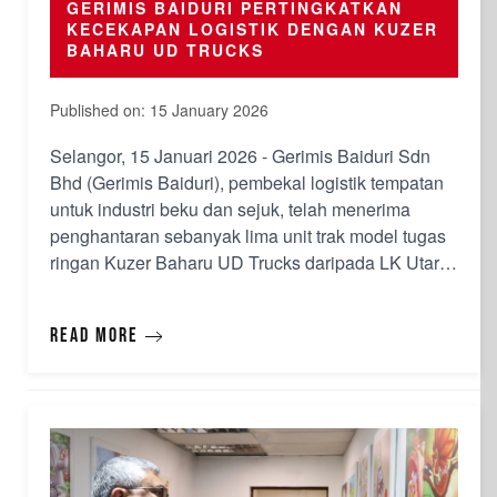
GERIMIS BAIDURI PERTINGKATKAN
KECEKAPAN LOGISTIK DENGAN KUZER
BAHARU UD TRUCKS
Published on: 15 January 2026
Selangor, 15 Januari 2026 - Gerimis Baiduri Sdn
Bhd (Gerimis Baiduri), pembekal logistik tempatan
untuk industri beku dan sejuk, telah menerima
penghantaran sebanyak lima unit trak model tugas
ringan Kuzer Baharu UD Trucks daripada LK Utara
Sdn Bhd (LK Utara), iaitu pengedar Tan Chong
Industrial Equipment Sdn Bhd (TCIE). TCIE
Read more
merupakan pengedar utama dan tunggal untuk UD
Trucks di Malaysia. Trak-…