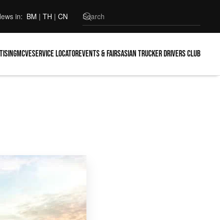
ews in:
BM
|
TH
|
CN
tising
MCVE
Service locator
Events & Fairs
Asian Trucker Drivers Club