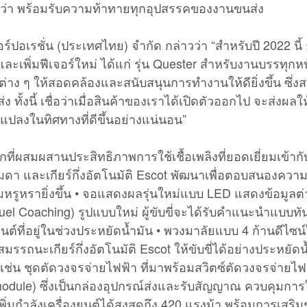
่ากว่า พร้อมรับความท้าทายทุกอุปสรรคของงานขนส่ง
เรชั่น (ประเทศไทย) จำกัด กล่าวว่า “สำหรับปี 2022 นี้ ยูดี ท
 และเพิ่มฟีเจอร์ใหม่ ได้แก่ รุ่น Quester สำหรับงานบรรทุ
ต่าง ๆ ให้สอดคล้องและสนับสนุนการทำงานให้ดียิ่งขึ้น ซึ่
่ง ทั้งนี้ เชื่อว่าเมื่อสินค้าของเราได้เปิดตัวออกไป จะส
ปลงในทิศทางที่ดีขึ้นอย่างแน่นอน”
กที่ผสมผสานประสิทธิภาพการใช้เชื้อเพลิงที่ยอดเยี่ยมเข้
ร์ธรรมดา และเกียร์กึ่งอัตโนมัติ Escot พัฒนาเพื่อตอบสนองค
มหรูหรายิ่งขึ้น • จอแสดงผลรุ่นใหม่แบบ LED แสดงข้อมูลต่า
 (Fuel Coaching) รูปแบบใหม่ ผู้ขับขี่จะได้รับคำแนะนำแ
ที่อยู่ในช่วงประหยัดน้ำมัน • พวงมาลัยแบบ 4 ก้านดีไซน์ให
มรรถนะเกียร์กึ่งอัตโนมัติ Escot ให้ขับขี่ได้อย่างประหยัดน
ชุดตัดวงจรจ่ายไฟฟ้า ที่มาพร้อมสวิตซ์ตัดวงจรจ่ายไฟฟ้า
dule) ซึ่งเป็นกล่องอุปกรณ์ส่งและรับสัญญาณ ควบคุมการใช
เพิ่มกำลังเครื่องยนต์ได้สูงสุดถึง 420 แรงม้า พร้อมการเส