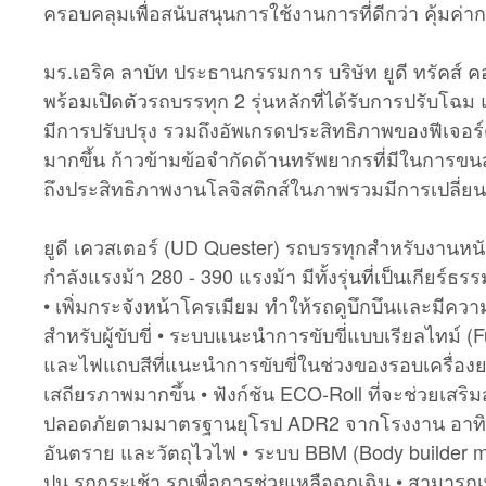
ครอบคลุมเพื่อสนับสนุนการใช้งานการที่ดีกว่า คุ้มค
มร.เอริค ลาบัท ประธานกรรมการ บริษัท ยูดี ทรัคส์ คอร์ปอ
พร้อมเปิดตัวรถบรรทุก 2 รุ่นหลักที่ได้รับการปรับโฉม
มีการปรับปรุง รวมถึงอัพเกรดประสิทธิภาพของฟีเจอร์
มากขึ้น ก้าวข้ามข้อจำกัดด้านทรัพยากรที่มีในการขนส
ถึงประสิทธิภาพงานโลจิสติกส์ในภาพรวมมีการเปลี่ยนแ
ยูดี เควสเตอร์ (UD Quester) รถบรรทุกสำหรับงานหนั
กำลังแรงม้า 280 - 390 แรงม้า มีทั้งรุ่นที่เป็นเกีย
• เพิ่มกระจังหน้าโครเมียม ทำให้รถดูบึกบึนและมีควา
สำหรับผู้ขับขี่ • ระบบแนะนำการขับขี่แบบเรียลไทม์
และไฟแถบสีที่แนะนำการขับขี่ในช่วงของรอบเครื่องยนต์
เสถียรภาพมากขึ้น • ฟังก์ชัน ECO-Roll ที่จะช่วยเสริมส
ปลอดภัยตามมาตรฐานยุโรป ADR2 จากโรงงาน อาทิเช่น 
อันตราย และวัตถุไวไฟ • ระบบ BBM (Body builder mo
ปูน รถกระเช้า รถเพื่อการช่วยเหลือฉุกเฉิน • สามารถ