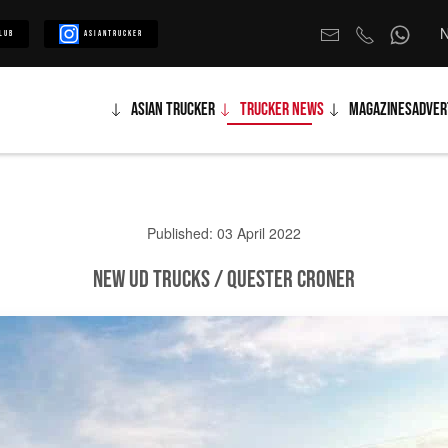
N
lub
Asiantrucker
Asian Trucker
Trucker News
Magazines
Adver
Published: 03 April 2022
New UD Trucks / Quester Croner