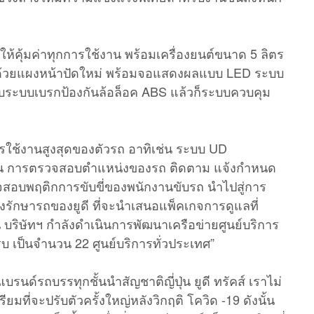
้คุ้มค่าทุกการใช้งาน พร้อมเครื่องยนต์ขนาด 5 ลิตร
ทันสมัยด้วยแผงหน้าปัดใหม่ พร้อมจอแสดงผลแบบ LED ระบบ
ับระบบเบรกป้องกันล้อล็อค ABS แล้วก็ระบบควบคุม
นการใช้งานสูงสุดของตัวรถ อาทิเช่น ระบบ UD
เช่น การตรวจสอบตำแหน่งของรถ ติดตาม แจ้งกำหนด
วจสอบพฤติกการขับขี่ของพนักงานขับรถ นำไปสู่การ
งรักษารถของยูดี ที่จะนำเสนอแพ็คเกจการดูแลที่
น บริษัทฯ กำลังดำเนินการพัฒนาเครือข่ายศูนย์บริการ
บ เป็นจำนวน 22 ศูนย์บริการทั่วประเทศ”
นด์รถบรรทุกชั้นนำสัญชาติญี่ปุ่น ยูดี ทรัคส์ เราไม่
มที่จะปรับตัวครั้งใหญ่หลังวิกฤติ โควิด -19 ดังนั้น